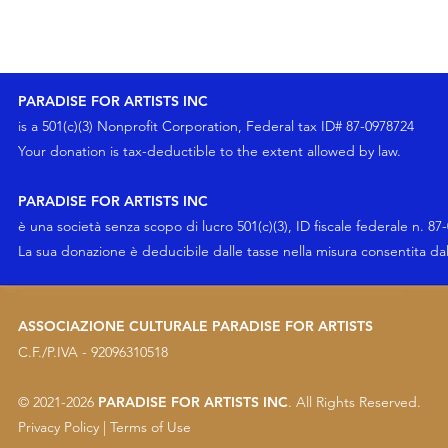
PARADISE FOR ARTISTS INC
is a 501(c)(3) Nonprofit Corporation, Federal tax ID# 87-0978724
Your
donation
is tax-deductible to the extent allowed by law.
PARADISE FOR ARTISTS INC
è una società senza scopo di lucro 501(c)(3), ID fiscale federale n. 87
La sua
donazione
è deducibile dalle tasse nella misura consentita da
ASSOCIAZIONE CULTURALE PARADISE FOR ARTISTS
C.F./P.IVA - 92096310518
© 2021-2026
PARADISE FOR ARTISTS INC
. All Rights Reserved.
Privacy Policy
|
Terms of Use